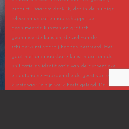
product. Daarom denk ik, dat in de huidige
telecommunicatie maatschappij, de
geanimeerde kunsten en grafisch
geanimeerde kunsten, de ziel van de
schilderkunst voorbij hebben gestreefd. Het
gaat niet om maakbare kunst maar om de
unificatie en identificatie van de authentieke
en autonome waarden die de geest van een
kunstenaar in zijn werk heeft gelegd. De
moderne conceptuele vormgeving van de
kunstenaars zal zich hiervan steeds bewuster
moeten worden, want dit is naar mijn
mening de overlevering die voor de