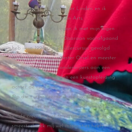
Mijn naam is Rick van der Linden en ik
noem mijn werk Emotion Arts.
In september 1995 begon ik met mijn eigen
stijl in het schilderen. Daaraan voorafgaand
heb ik in 1994 een schildercursus gevolgd
onder leiding van meester Orsel en meester
Scheigrond, beiden onderwijzers aan een
basisschool, met beiden een kunstopleiding
achter de rug.
Op die cursus leerde ik de basiskleuren,
inzicht, reliëf en schaduw, maar vooral kijken
en de creaties niet te versmeren, hoewel de
smeertechniek mij wel inspiraties heeft