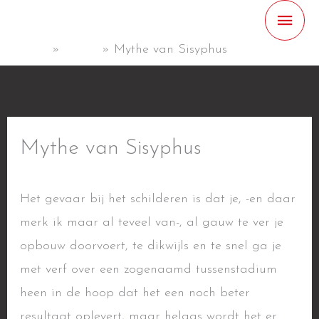
Ga
HOO
naar
Home
Home
Mythe van Sisyphus
de
inhoud
Mythe van Sisyphus
Het gevaar bij het schilderen is dat je, -en daar
merk ik maar al teveel van-, al gauw te ver je
opbouw doorvoert, te dikwijls en te snel ga je
met verf over een zogenaamd tussenstadium
heen in de hoop dat het een noch beter
resultaat oplevert, maar helaas wordt het er