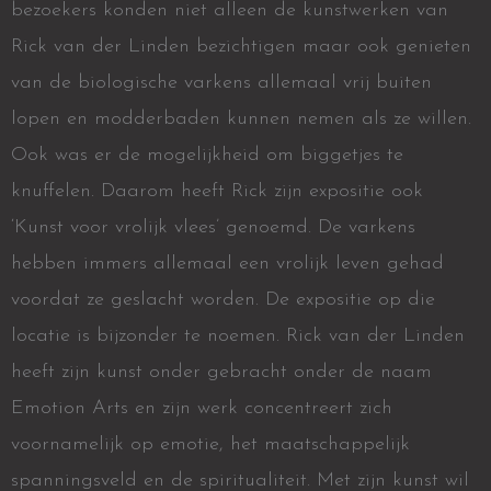
bezoekers konden niet alleen de kunstwerken van
Rick van der Linden bezichtigen maar ook genieten
van de biologische varkens allemaal vrij buiten
lopen en modderbaden kunnen nemen als ze willen.
Ook was er de mogelijkheid om biggetjes te
knuffelen. Daarom heeft Rick zijn expositie ook
‘Kunst voor vrolijk vlees’ genoemd. De varkens
hebben immers allemaal een vrolijk leven gehad
voordat ze geslacht worden. De expositie op die
locatie is bijzonder te noemen. Rick van der Linden
heeft zijn kunst onder gebracht onder de naam
Emotion Arts en zijn werk concentreert zich
voornamelijk op emotie, het maatschappelijk
spanningsveld en de spiritualiteit. Met zijn kunst wil