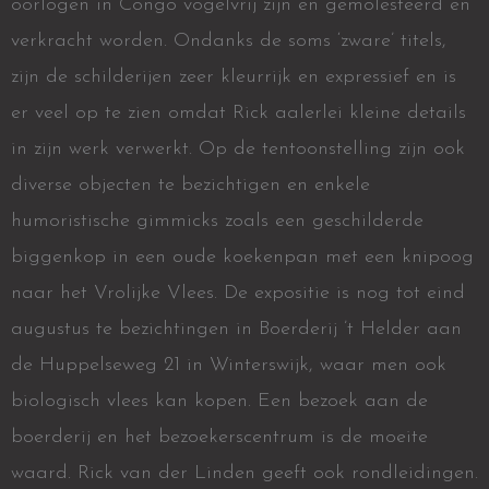
oorlogen in Congo vogelvrij zijn en gemolesteerd en
verkracht worden. Ondanks de soms ‘zware’ titels,
zijn de schilderijen zeer kleurrijk en expressief en is
er veel op te zien omdat Rick aalerlei kleine details
in zijn werk verwerkt. Op de tentoonstelling zijn ook
diverse objecten te bezichtigen en enkele
humoristische gimmicks zoals een geschilderde
biggenkop in een oude koekenpan met een knipoog
naar het Vrolijke Vlees. De expositie is nog tot eind
augustus te bezichtingen in Boerderij ’t Helder aan
de Huppelseweg 21 in Winterswijk, waar men ook
biologisch vlees kan kopen. Een bezoek aan de
boerderij en het bezoekerscentrum is de moeite
waard. Rick van der Linden geeft ook rondleidingen.